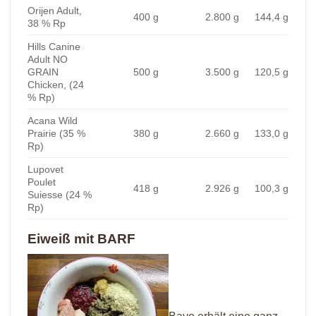
Orijen Adult,
400 g
2.800 g
144,4 g
38 % Rp
Hills Canine
Adult NO
GRAIN
500 g
3.500 g
120,5 g
Chicken, (24
% Rp)
Acana Wild
Prairie (35 %
380 g
2.660 g
133,0 g
Rp)
Lupovet
Poulet
418 g
2.926 g
100,3 g
Suiesse (24 %
Rp)
Eiweiß mit BARF