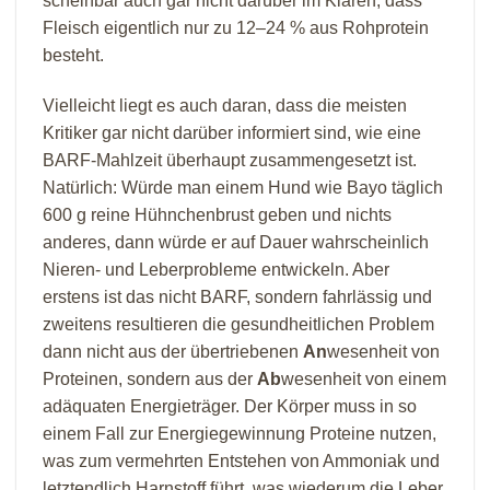
scheinbar auch gar nicht darüber im Klaren, dass
Fleisch eigentlich nur zu 12–24 % aus Rohprotein
besteht.
Vielleicht liegt es auch daran, dass die meisten
Kritiker gar nicht darüber informiert sind, wie eine
BARF-Mahlzeit überhaupt zusammengesetzt ist.
Natürlich: Würde man einem Hund wie Bayo täglich
600 g reine Hühnchenbrust geben und nichts
anderes, dann würde er auf Dauer wahrscheinlich
Nieren- und Leberprobleme entwickeln. Aber
erstens ist das nicht BARF, sondern fahrlässig und
zweitens resultieren die gesundheitlichen Problem
dann nicht aus der übertriebenen
An
wesenheit von
Proteinen, sondern aus der
Ab
wesenheit von einem
adäquaten Energieträger. Der Körper muss in so
einem Fall zur Energiegewinnung Proteine nutzen,
was zum vermehrten Entstehen von Ammoniak und
letztendlich Harnstoff führt, was wiederum die Leber