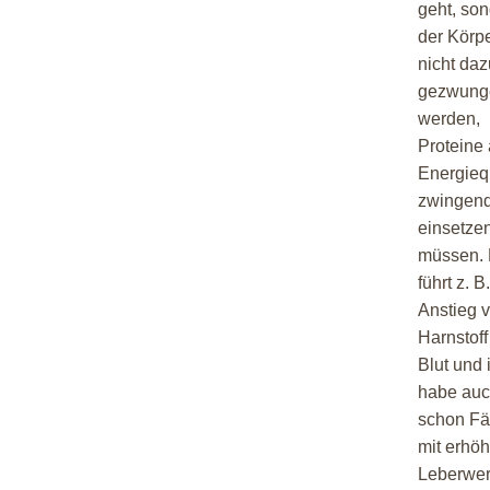
geht, so
der Körpe
nicht daz
gezwung
werden,
Proteine 
Energieq
zwingen
einsetze
müssen.
führt z. 
Anstieg 
Harnstoff
Blut und 
habe au
schon Fä
mit erhöh
Leberwer