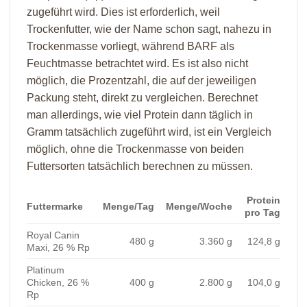
zugeführt wird. Dies ist erforderlich, weil
Trockenfutter, wie der Name schon sagt, nahezu in
Trockenmasse vorliegt, während BARF als
Feuchtmasse betrachtet wird. Es ist also nicht
möglich, die Prozentzahl, die auf der jeweiligen
Packung steht, direkt zu vergleichen. Berechnet
man allerdings, wie viel Protein dann täglich in
Gramm tatsächlich zugeführt wird, ist ein Vergleich
möglich, ohne die Trockenmasse von beiden
Futtersorten tatsächlich berechnen zu müssen.
Protein
Futtermarke
Menge/Tag
Menge/Woche
pro Tag
Royal Canin
480 g
3.360 g
124,8 g
Maxi, 26 % Rp
Platinum
Chicken, 26 %
400 g
2.800 g
104,0 g
Rp