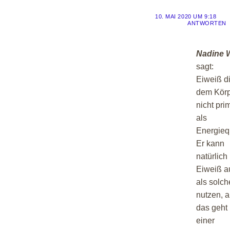
10. MAI 2020 UM 9:18
ANTWORTEN
Nadine 
sagt:
Eiweiß d
dem Kör
nicht pri
als
Energieq
Er kann
natürlich
Eiweiß a
als solch
nutzen, a
das geht 
einer