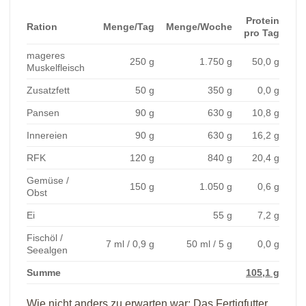
Protein
Ration
Menge/Tag
Menge/Woche
pro Tag
mageres
250 g
1.750 g
50,0 g
Muskelfleisch
Zusatzfett
50 g
350 g
0,0 g
Pansen
90 g
630 g
10,8 g
Innereien
90 g
630 g
16,2 g
RFK
120 g
840 g
20,4 g
Gemüse /
150 g
1.050 g
0,6 g
Obst
Ei
55 g
7,2 g
Fischöl /
7 ml / 0,9 g
50 ml / 5 g
0,0 g
Seealgen
Summe
105,1 g
Wie nicht anders zu erwarten war: Das Fertigfutter