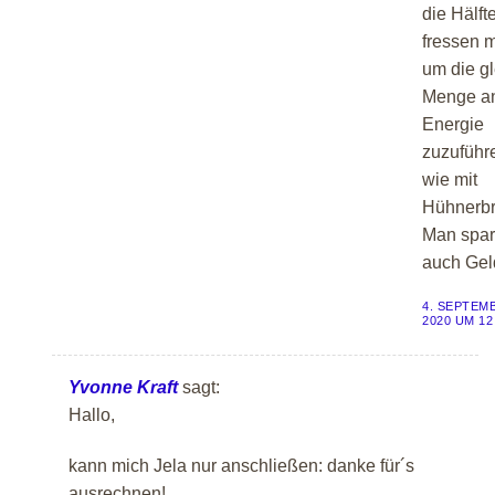
die Hälft
fressen 
um die g
Menge a
Energie
zuzuführ
wie mit
Hühnerbr
Man spar
auch Gel
4. SEPTEM
2020 UM 12
Yvonne Kraft
sagt:
Hallo,
kann mich Jela nur anschließen: danke für´s
ausrechnen!