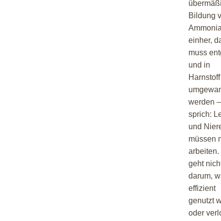
übermäß
Bildung 
Ammoni
einher, d
muss entg
und in
Harnstoff
umgewan
werden –
sprich: L
und Nier
müssen 
arbeiten.
geht nich
darum, w
effizient
genutzt w
oder verl