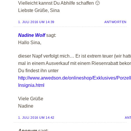
Vielleicht kannst Du Abhilfe schaffen 🙂
Liebste Grüße, Sina
1. JULI 2016 UM 14:39
ANTWORTEN
Nadine Wolf
sagt:
Hallo Sina,
dieser Napf verfolgt mich… Er ist extrem teuer (wir hat
mal in einem Ausverkauf mit einem Riesenrabatt bek
Du findest ihn unter
http://www.arwedson.de/onlineshop/Exklusives/Porzel
Insignia.html
Viele Grüße
Nadine
1. JULI 2016 UM 14:42
AN
Anonym
sagt: