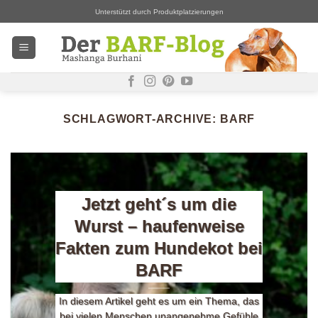
Zum
Unterstützt durch Produktplatzierungen
Inhalt
springen
SCHLAGWORT-ARCHIVE:
BARF
Jetzt geht´s um die
Wurst – haufenweise
Fakten zum Hundekot bei
BARF
In diesem Artikel geht es um ein Thema, das
bei vielen Menschen unangenehme Gefühle