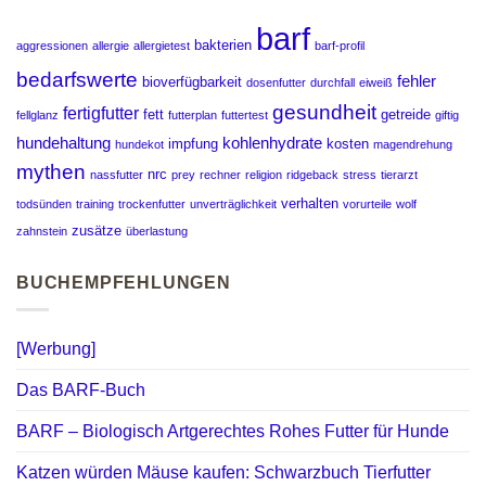
barf
bakterien
aggressionen
allergie
allergietest
barf-profil
bedarfswerte
fehler
bioverfügbarkeit
dosenfutter
durchfall
eiweiß
gesundheit
fertigfutter
fett
getreide
fellglanz
futterplan
futtertest
giftig
hundehaltung
kohlenhydrate
impfung
kosten
hundekot
magendrehung
mythen
nrc
nassfutter
prey
rechner
religion
ridgeback
stress
tierarzt
verhalten
todsünden
training
trockenfutter
unverträglichkeit
vorurteile
wolf
zusätze
zahnstein
überlastung
BUCHEMPFEHLUNGEN
[Werbung]
Das BARF-Buch
BARF – Biologisch Artgerechtes Rohes Futter für Hunde
Katzen würden Mäuse kaufen: Schwarzbuch Tierfutter