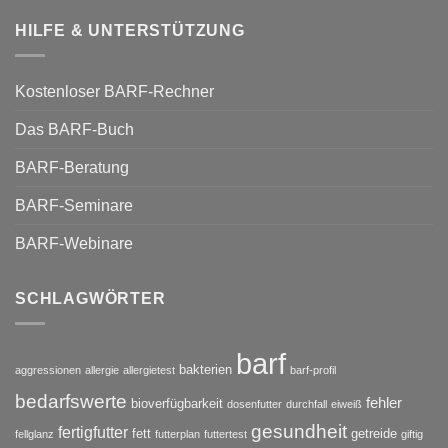
HILFE & UNTERSTÜTZUNG
Kostenloser BARF-Rechner
Das BARF-Buch
BARF-Beratung
BARF-Seminare
BARF-Webinare
SCHLAGWÖRTER
barf
bakterien
aggressionen
allergie
allergietest
barf-profil
bedarfswerte
fehler
bioverfügbarkeit
dosenfutter
durchfall
eiweiß
gesundheit
fertigfutter
fett
getreide
fellglanz
futterplan
futtertest
giftig