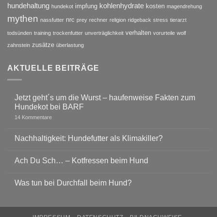
hundehaltung
kohlenhydrate
impfung
kosten
hundekot
magendrehung
mythen
nrc
nassfutter
prey
rechner
religion
ridgeback
stress
tierarzt
verhalten
todsünden
training
trockenfutter
unverträglichkeit
vorurteile
wolf
zusätze
zahnstein
überlastung
AKTUELLE BEITRÄGE
Jetzt geht´s um die Wurst – haufenweise Fakten zum
Hundekot bei BARF
zu
14 Kommentare
Jetzt
geht
´s
Nachhaltigkeit: Hundefutter als Klimakiller?
um
Keine
die
Kommentare
Wurst
Ach Du Sch… – Kotfressen beim Hund
zu
–
Nachhaltigkeit:
haufenweise
Keine
Hundefutter
Fakten
Kommentare
als
zum
Was tun bei Durchfall beim Hund?
zu
Klimakiller?
Hundekot
Ach
bei
Keine
Du
BARF
Kommentare
Sch…
zu
–
Was
Kotfressen